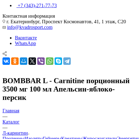
+7 (343)-271-77-73
Контактная информация
г. Екатеринбург, Проспект Космонавтов, 41, 1 этаж, С20
info@kvadrosport.com
Вконтакте
WhatsApp
BOMBBAR L - Carnitine порционный
3500 мг 100 мл Апельсин-яблоко-
персик
Главная
—
Каталог
—
Л-карнитин
Протеины
Изоляты
Гейнеры
Креатины
Жиросжигатели
Энергети