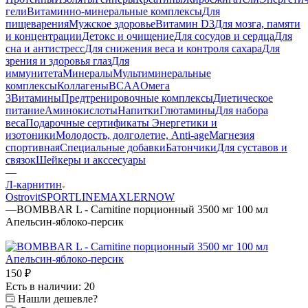
гели
Витаминно-минеральные комплексы
Для
пищеварения
Мужское здоровье
Витамин D3
Для мозга, памяти
и концентрации
Детокс и очищение
Для сосудов и сердца
Для
сна и антистресс
Для снижения веса и контроля сахара
Для
зрения и здоровья глаз
Для
иммунитета
Минералы
Мультиминеральные
комплексы
Коллагены
BCAA
Омега
3
Витамины
Предтренировочные комплексы
Диетическое
питание
Аминокислоты
Напитки
Глютамины
Для набора
веса
Подарочные сертификаты
Энергетики и
изотоники
Молодость, долголетие, Anti-age
Магнезия
спортивная
Специальные добавки
Батончики
Для суставов и
связок
Шейкеры и акссесуары
—
Л-карнитин
Ostrovit
SPORTLINE
MAXLER
NOW
—
BOMBBAR L - Carnitine порционный 3500 мг 100 мл
Апельсин-яблоко-персик
150
₽
Есть в наличии: 20
Нашли дешевле?