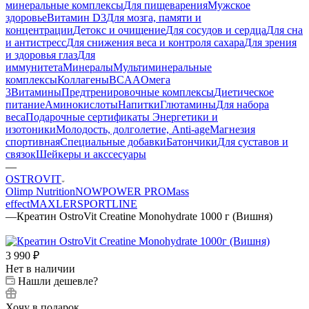
минеральные комплексы
Для пищеварения
Мужское
здоровье
Витамин D3
Для мозга, памяти и
концентрации
Детокс и очищение
Для сосудов и сердца
Для сна
и антистресс
Для снижения веса и контроля сахара
Для зрения
и здоровья глаз
Для
иммунитета
Минералы
Мультиминеральные
комплексы
Коллагены
BCAA
Омега
3
Витамины
Предтренировочные комплексы
Диетическое
питание
Аминокислоты
Напитки
Глютамины
Для набора
веса
Подарочные сертификаты
Энергетики и
изотоники
Молодость, долголетие, Anti-age
Магнезия
спортивная
Специальные добавки
Батончики
Для суставов и
связок
Шейкеры и акссесуары
—
OSTROVIT
Olimp Nutrition
NOW
POWER PRO
Mass
effect
MAXLER
SPORTLINE
—
Креатин OstroVit Creatine Monohydrate 1000 г (Вишня)
3 990
₽
Нет в наличии
Нашли дешевле?
Хочу в подарок