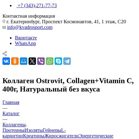
+7 (343)-271-77-73
Контактная информация
г. Екатеринбург, Проспект Космонавтов, 41, 1 этаж, С20
info@kvadrosport.com
Вконтакте
WhatsApp
Коллаген Ostrovit, Collagen+Vitamin C,
400г, Натуральный без вкуса
Главная
—
Каталог
—
Коллагены
Протеины
Изоляты
Гейнеры
L-
карнитин
Креатины
Жиросжигатели
Энергетические