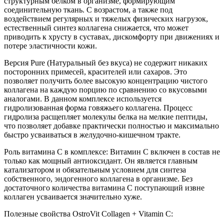
структурным белком в организме, формирующим
соединительную ткань. С возрастом, а также под
воздействием регулярных и тяжелых физических нагрузок,
естественный синтез коллагена снижается, что может
приводить к хрусту в суставах, дискомфорту при движениях и
потере эластичности кожи.
Версия Pure (Натуральный без вкуса) не содержит никаких
посторонних примесей, красителей или сахаров. Это
позволяет получить более высокую концентрацию чистого
коллагена на каждую порцию по сравнению со вкусовыми
аналогами. В данном комплексе используется
гидролизованная форма говяжьего коллагена. Процесс
гидролиза расщепляет молекулы белка на мелкие пептиды,
что позволяет добавке практически полностью и максимально
быстро усваиваться в желудочно-кишечном тракте.
Роль витамина C в комплексе: Витамин C включен в состав не
только как мощный антиоксидант. Он является главным
катализатором и обязательным условием для синтеза
собственного, эндогенного коллагена в организме. Без
достаточного количества витамина C поступающий извне
коллаген усваивается значительно хуже.
Полезные свойства OstroVit Collagen + Vitamin C: