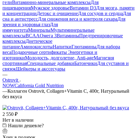
гели
Витаминно-минеральные комплексы
Для
пищеварения
Мужское здоровье
Витамин D3
Для мозга, памяти
и концентрации
Детокс и очищение
Для сосудов и сердца
Для
сна и антистресс
Для снижения веса и контроля сахара
Для
зрения и здоровья глаз
Для
иммунитета
Минералы
Мультиминеральные
комплексы
BCAA
Омега 3
Витамины
Предтренировочные
комплексы
Диетическое
питание
Аминокислоты
Напитки
Глютамины
Для набора
веса
Подарочные сертификаты
Энергетики и
изотоники
Молодость, долголетие, Anti-age
Магнезия
спортивная
Специальные добавки
Батончики
Для суставов и
связок
Шейкеры и акссесуары
—
Ostrovit
NOW
California Gold Nutrition
—
Коллаген Ostrovit, Collagen+Vitamin C, 400г, Натуральный
без вкуса
2 550
₽
Нет в наличии
Нашли дешевле?
Хочу в подарок