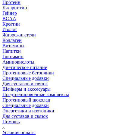
Протеин
Л-карнитин
Гейнер
BCAA
Креатин
Изолят
Жиросжигатели
Коллаген
Витамины
Напитки
Глютамин
Аминокислоты
Диетическое питание
Протеиновые батончики
Специальные добавки
Для суставов и связок
Шейкеры и акссесуары
Предтренировочные комплексы
Протеиновый шоколад
Специальные добавки
Энергетики и изотоники
Для суставов и связок
Помощь
Условия оплаты