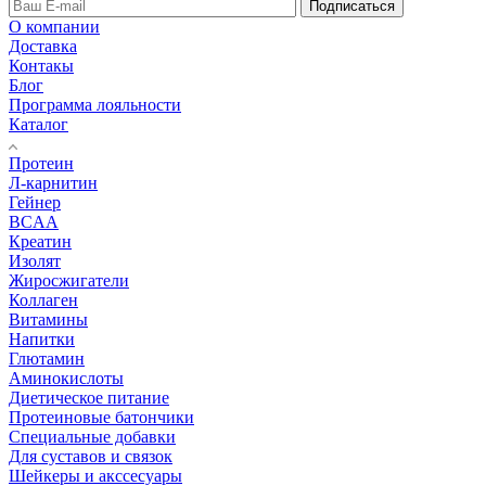
Подписаться
О компании
Доставка
Контакы
Блог
Программа лояльности
Каталог
Протеин
Л-карнитин
Гейнер
BCAA
Креатин
Изолят
Жиросжигатели
Коллаген
Витамины
Напитки
Глютамин
Аминокислоты
Диетическое питание
Протеиновые батончики
Специальные добавки
Для суставов и связок
Шейкеры и акссесуары