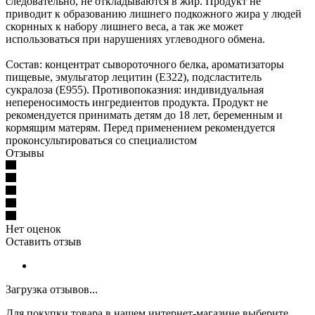
следовательно, не откладываются в жир. Продукт не
приводит к образованию лишнего подкожного жира у людей
скорнных к набору лишнего веса, а так же может
использоваться при нарушениях углеводного обмена.
Состав: концентрат сывороточного белка, ароматизаторы
пищевые, эмульгатор лецитин (Е322), подсластитель
сукралоза (Е955). Противопоказния: индивидуальная
непереносимость ингредиентов продукта. Продукт не
рекомендуется принимать детям до 18 лет, беременным и
кормящим матерям. Перед применением рекомендуется
проконсультироваться со специалистом
Отзывы
Нет оценок
Оставить отзыв
Загрузка отзывов...
Для покупки товара в нашем интернет-магазине выберите