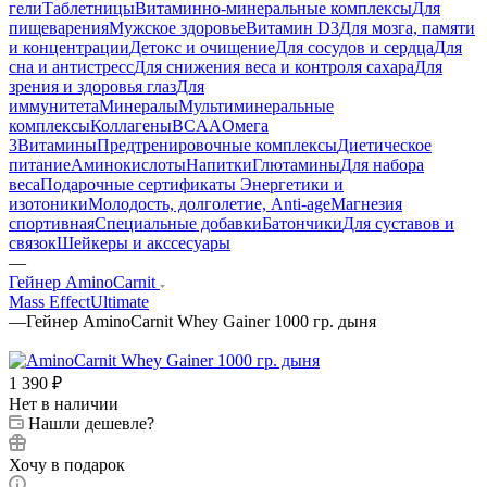
гели
Таблетницы
Витаминно-минеральные комплексы
Для
пищеварения
Мужское здоровье
Витамин D3
Для мозга, памяти
и концентрации
Детокс и очищение
Для сосудов и сердца
Для
сна и антистресс
Для снижения веса и контроля сахара
Для
зрения и здоровья глаз
Для
иммунитета
Минералы
Мультиминеральные
комплексы
Коллагены
BCAA
Омега
3
Витамины
Предтренировочные комплексы
Диетическое
питание
Аминокислоты
Напитки
Глютамины
Для набора
веса
Подарочные сертификаты
Энергетики и
изотоники
Молодость, долголетие, Anti-age
Магнезия
спортивная
Специальные добавки
Батончики
Для суставов и
связок
Шейкеры и акссесуары
—
Гейнер AminoCarnit
Mass Effect
Ultimate
—
Гейнер AminoCarnit Whey Gainer 1000 гр. дыня
1 390
₽
Нет в наличии
Нашли дешевле?
Хочу в подарок