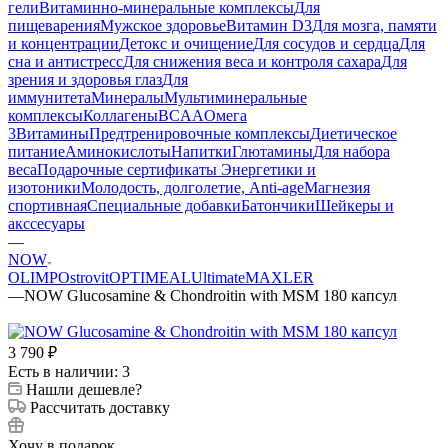
гели
Витаминно-минеральные комплексы
Для
пищеварения
Мужское здоровье
Витамин D3
Для мозга, памяти
и концентрации
Детокс и очищение
Для сосудов и сердца
Для
сна и антистресс
Для снижения веса и контроля сахара
Для
зрения и здоровья глаз
Для
иммунитета
Минералы
Мультиминеральные
комплексы
Коллагены
BCAA
Омега
3
Витамины
Предтренировочные комплексы
Диетическое
питание
Аминокислоты
Напитки
Глютамины
Для набора
веса
Подарочные сертификаты
Энергетики и
изотоники
Молодость, долголетие, Anti-age
Магнезия
спортивная
Специальные добавки
Батончики
Шейкеры и
акссесуары
—
NOW
OLIMP
Ostrovit
OPTIMEAL
Ultimate
MAXLER
—
NOW Glucosamine & Chondroitin with MSM 180 капсул
3 790
₽
Есть в наличии: 3
Нашли дешевле?
Рассчитать доставку
Хочу в подарок