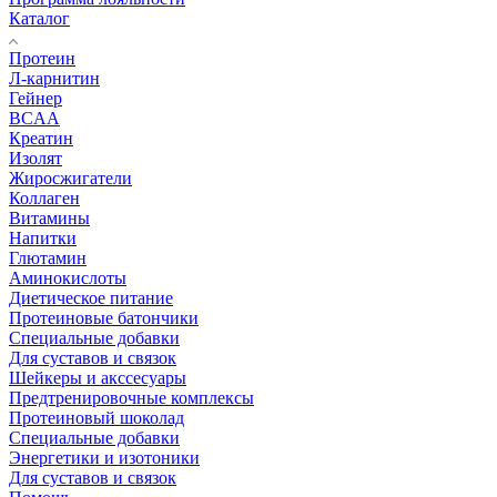
Каталог
Протеин
Л-карнитин
Гейнер
BCAA
Креатин
Изолят
Жиросжигатели
Коллаген
Витамины
Напитки
Глютамин
Аминокислоты
Диетическое питание
Протеиновые батончики
Специальные добавки
Для суставов и связок
Шейкеры и акссесуары
Предтренировочные комплексы
Протеиновый шоколад
Специальные добавки
Энергетики и изотоники
Для суставов и связок