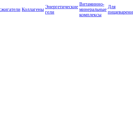
Витаминно-
Энергетические
Для
сжигатели
Коллагены
минеральные
гели
пищеварени
комплексы