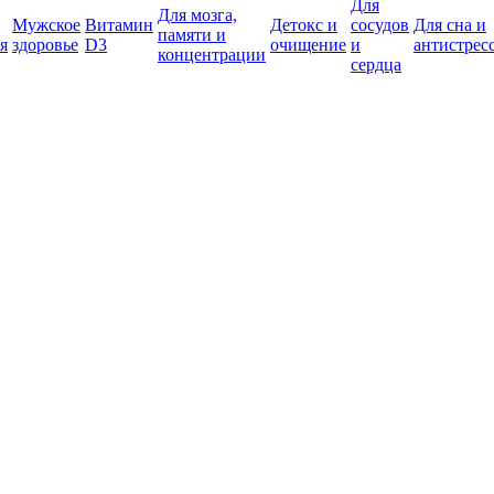
Для
Для мозга,
Мужское
Витамин
Детокс и
сосудов
Для сна и
памяти и
я
здоровье
D3
очищение
и
антистрес
концентрации
сердца