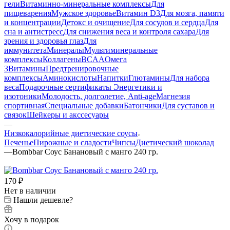
гели
Витаминно-минеральные комплексы
Для
пищеварения
Мужское здоровье
Витамин D3
Для мозга, памяти
и концентрации
Детокс и очищение
Для сосудов и сердца
Для
сна и антистресс
Для снижения веса и контроля сахара
Для
зрения и здоровья глаз
Для
иммунитета
Минералы
Мультиминеральные
комплексы
Коллагены
BCAA
Омега
3
Витамины
Предтренировочные
комплексы
Аминокислоты
Напитки
Глютамины
Для набора
веса
Подарочные сертификаты
Энергетики и
изотоники
Молодость, долголетие, Anti-age
Магнезия
спортивная
Специальные добавки
Батончики
Для суставов и
связок
Шейкеры и акссесуары
—
Низкокалорийные диетические соусы
Печенье
Пирожные и сладости
Чипсы
Диетический шоколад
—
Bombbar Соус Банановый с манго 240 гр.
170
₽
Нет в наличии
Нашли дешевле?
Хочу в подарок