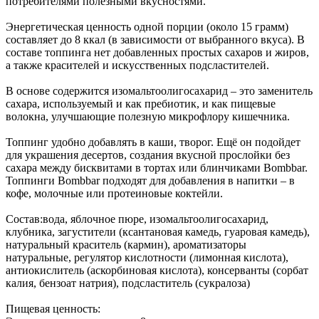
потребителями полезными вкусностями.
Энергетическая ценность одной порции (около 15 грамм)
составляет до 8 ккал (в зависимости от выбранного вкуса). В
составе топпинга нет добавленных простых сахаров и жиров,
а также красителей и искусственных подсластителей.
В основе содержится изомальтоолигосахарид – это заменитель
сахара, используемый и как пребиотик, и как пищевые
волокна, улучшающие полезную микрофлору кишечника.
Топпинг удобно добавлять в каши, творог. Ещё он подойдет
для украшения десертов, создания вкусной прослойки без
сахара между бисквитами в тортах или блинчиками Bombbar.
Топпинги Bombbar подходят для добавления в напитки – в
кофе, молочные или протеиновые коктейли.
Состав:вода, яблочное пюре, изомальтоолигосахарид,
клубника, загустители (ксантановая камедь, гуаровая камедь),
натуральный краситель (кармин), ароматизаторы
натуральные, регулятор кислотности (лимонная кислота),
антиокислитель (аскорбиновая кислота), консерванты (сорбат
калия, бензоат натрия), подсластитель (сукралоза)
Пищевая ценность: