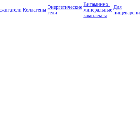
Витаминно-
Энергетические
Для
сжигатели
Коллагены
минеральные
гели
пищеварени
комплексы