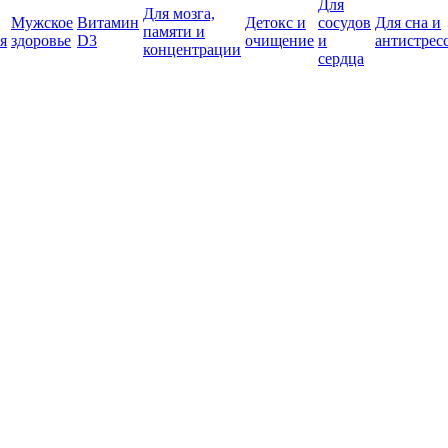
Для
Для мозга,
Мужское
Витамин
Детокс и
сосудов
Для сна и
памяти и
я
здоровье
D3
очищение
и
антистрес
концентрации
сердца