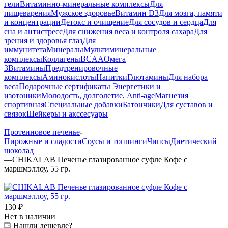
гели
Витаминно-минеральные комплексы
Для
пищеварения
Мужское здоровье
Витамин D3
Для мозга, памяти
и концентрации
Детокс и очищение
Для сосудов и сердца
Для
сна и антистресс
Для снижения веса и контроля сахара
Для
зрения и здоровья глаз
Для
иммунитета
Минералы
Мультиминеральные
комплексы
Коллагены
BCAA
Омега
3
Витамины
Предтренировочные
комплексы
Аминокислоты
Напитки
Глютамины
Для набора
веса
Подарочные сертификаты
Энергетики и
изотоники
Молодость, долголетие, Anti-age
Магнезия
спортивная
Специальные добавки
Батончики
Для суставов и
связок
Шейкеры и акссесуары
—
Протеиновое печенье
Пирожные и сладости
Соусы и топпинги
Чипсы
Диетический
шоколад
—
CHIKALAB Печенье глазированное суфле Кофе с
маршмэллоу, 55 гр.
130
₽
Нет в наличии
Нашли дешевле?