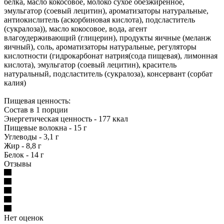
белка, масло кокосовое, молоко сухое обезжиренное,
эмульгатор (соевый лецитин), ароматизаторы натуральные,
антиокислитель (аскорбиновая кислота), подсластитель
(сукралоза)), масло кокосовое, вода, агент
влагоудерживающий (глицерин), продукты яичные (меланж
яичный), соль, ароматизаторы натуральные, регуляторы
кислотности (гидрокарбонат натрия(сода пищевая), лимонная
кислота), эмульгатор (соевый лецитин), краситель
натуральный, подсластитель (сукралоза), консервант (сорбат
калия)
Пищевая ценность:
Состав в 1 порции
Энергетическая ценность - 177 ккал
Пищевые волокна - 15 г
Углеводы - 3,1 г
Жир - 8,8 г
Белок - 14 г
Отзывы
Нет оценок