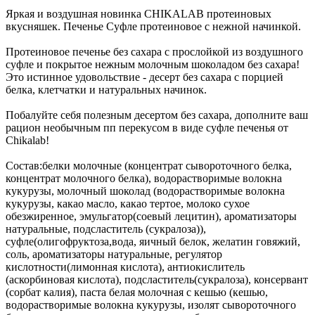
Яркая и воздушная новинка CHIKALAB протеиновых
вкусняшек. Печенье Суфле протеиновое с нежной начинкой.
Протеиновое печенье без сахара с прослойкой из воздушного
суфле и покрытое нежным молочным шоколадом без сахара!
Это истинное удовольствие - десерт без сахара с порцией
белка, клетчатки и натуральных начинок.
Побалуйте себя полезным десертом без сахара, дополните ваш
рацион необычным пп перекусом в виде суфле печенья от
Chikalab!
Состав:белки молочные (концентрат сывороточного белка,
концентрат молочного белка), водорастворимые волокна
кукурузы, молочный шоколад (водорастворимые волокна
кукурузы, какао масло, какао тертое, молоко сухое
обезжиренное, эмульгатор(соевый лецитин), ароматизаторы
натуральные, подсластитель (сукралоза)),
суфле(олигофруктоза,вода, яичный белок, желатин говяжий,
соль, ароматизаторы натуральные, регулятор
кислотности(лимонная кислота), антиокислитель
(аскорбиновая кислота), подсластитель(сукралоза), консервант
(сорбат калия), паста белая молочная с кешью (кешью,
водорастворимые волокна кукурузы, изолят сывороточного