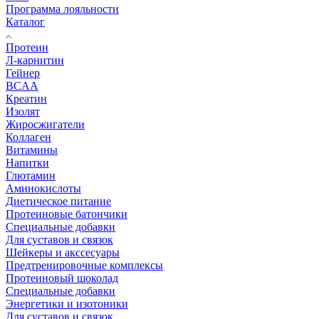
Программа лояльности
Каталог
Протеин
Л-карнитин
Гейнер
BCAA
Креатин
Изолят
Жиросжигатели
Коллаген
Витамины
Напитки
Глютамин
Аминокислоты
Диетическое питание
Протеиновые батончики
Специальные добавки
Для суставов и связок
Шейкеры и акссесуары
Предтренировочные комплексы
Протеиновый шоколад
Специальные добавки
Энергетики и изотоники
Для суставов и связок