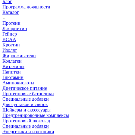
Блог
Программа лояльности
Каталог
Протеин
Л-карнитин
Гейнер
BCAA
Креатин
Изолят
Жиросжигатели
Коллаген
Витамины
Напитки
Глютамин
Аминокислоты
Диетическое питание
Протеиновые батончики
Специальные добавки
Для суставов и связок
Шейкеры и акссесуары
Предтренировочные комплексы
Протеиновый шоколад
Специальные добавки
Энергетики и изотоники