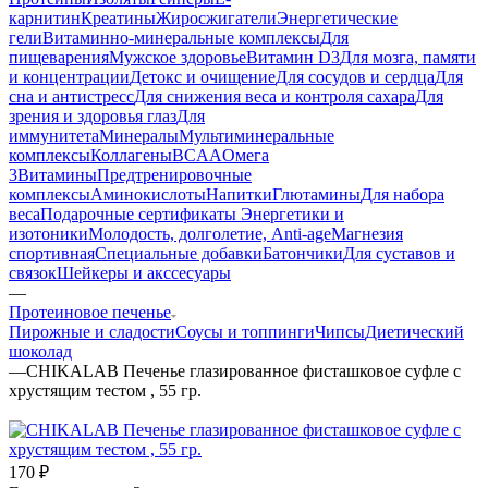
карнитин
Креатины
Жиросжигатели
Энергетические
гели
Витаминно-минеральные комплексы
Для
пищеварения
Мужское здоровье
Витамин D3
Для мозга, памяти
и концентрации
Детокс и очищение
Для сосудов и сердца
Для
сна и антистресс
Для снижения веса и контроля сахара
Для
зрения и здоровья глаз
Для
иммунитета
Минералы
Мультиминеральные
комплексы
Коллагены
BCAA
Омега
3
Витамины
Предтренировочные
комплексы
Аминокислоты
Напитки
Глютамины
Для набора
веса
Подарочные сертификаты
Энергетики и
изотоники
Молодость, долголетие, Anti-age
Магнезия
спортивная
Специальные добавки
Батончики
Для суставов и
связок
Шейкеры и акссесуары
—
Протеиновое печенье
Пирожные и сладости
Соусы и топпинги
Чипсы
Диетический
шоколад
—
CHIKALAB Печенье глазированное фисташковое суфле с
хрустящим тестом , 55 гр.
170
₽