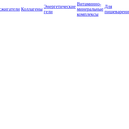
Витаминно-
Энергетические
Для
сжигатели
Коллагены
минеральные
гели
пищеварени
комплексы