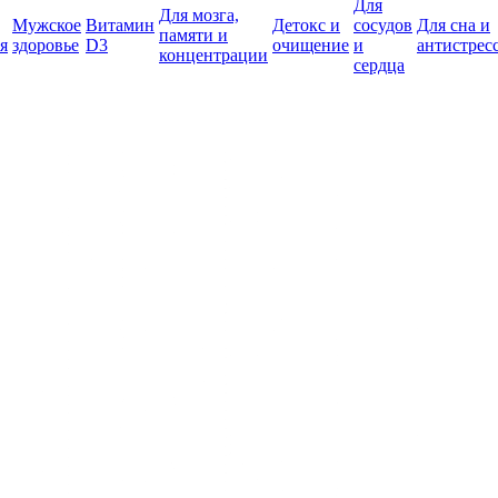
Для
Для мозга,
Мужское
Витамин
Детокс и
сосудов
Для сна и
памяти и
я
здоровье
D3
очищение
и
антистрес
концентрации
сердца