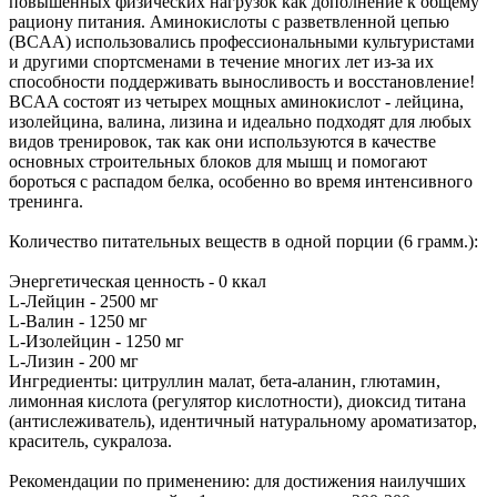
повышенных физических нагрузок как дополнение к общему
рациону питания. Аминокислоты с разветвленной цепью
(BCAA) использовались профессиональными культуристами
и другими спортсменами в течение многих лет из-за их
способности поддерживать выносливость и восстановление!
BCAA состоят из четырех мощных аминокислот - лейцина,
изолейцина, валина, лизина и идеально подходят для любых
видов тренировок, так как они используются в качестве
основных строительных блоков для мышц и помогают
бороться с распадом белка, особенно во время интенсивного
тренинга.
Количество питательных веществ в одной порции (6 грамм.):
Энергетическая ценность - 0 ккал
L-Лейцин - 2500 мг
L-Валин - 1250 мг
L-Изолейцин - 1250 мг
L-Лизин - 200 мг
Ингредиенты: цитруллин малат, бета-аланин, глютамин,
лимонная кислота (регулятор кислотности), диоксид титана
(антислеживатель), идентичный натуральному ароматизатор,
краситель, сукралоза.
Рекомендации по применению: для достижения наилучших