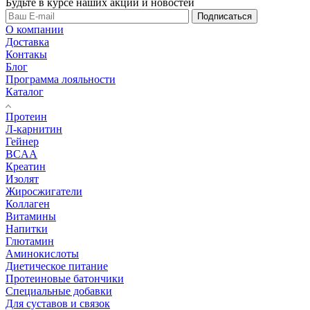
Будьте в курсе наших акций и новостей
Подписаться
О компании
Доставка
Контакы
Блог
Программа лояльности
Каталог
Протеин
Л-карнитин
Гейнер
BCAA
Креатин
Изолят
Жиросжигатели
Коллаген
Витамины
Напитки
Глютамин
Аминокислоты
Диетическое питание
Протеиновые батончики
Специальные добавки
Для суставов и связок