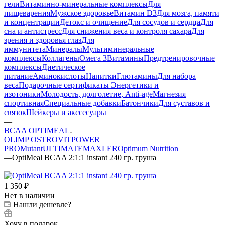
гели
Витаминно-минеральные комплексы
Для
пищеварения
Мужское здоровье
Витамин D3
Для мозга, памяти
и концентрации
Детокс и очищение
Для сосудов и сердца
Для
сна и антистресс
Для снижения веса и контроля сахара
Для
зрения и здоровья глаз
Для
иммунитета
Минералы
Мультиминеральные
комплексы
Коллагены
Омега 3
Витамины
Предтренировочные
комплексы
Диетическое
питание
Аминокислоты
Напитки
Глютамины
Для набора
веса
Подарочные сертификаты
Энергетики и
изотоники
Молодость, долголетие, Anti-age
Магнезия
спортивная
Специальные добавки
Батончики
Для суставов и
связок
Шейкеры и акссесуары
—
BCAA OPTIMEAL
OLIMP
OSTROVIT
POWER
PRO
Mutant
ULTIMATE
MAXLER
Optimum Nutrition
—
OptiMeal BCAA 2:1:1 instant 240 гр. груша
1 350
₽
Нет в наличии
Нашли дешевле?
Хочу в подарок