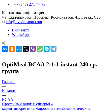
+7 (343)-271-77-73
Контактная информация
г. Екатеринбург, Проспект Космонавтов, 41, 1 этаж, С20
info@kvadrosport.com
Вконтакте
WhatsApp
OptiMeal BCAA 2:1:1 instant 240 гр.
груша
Главная
—
Каталог
—
BCAA
Протеины
Изоляты
Гейнеры
L-
карнитин
Креатины
Жиросжигатели
Энергетические