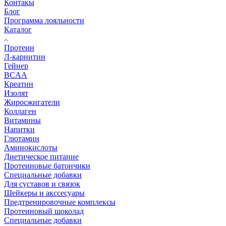
Контакы
Блог
Программа лояльности
Каталог
Протеин
Л-карнитин
Гейнер
BCAA
Креатин
Изолят
Жиросжигатели
Коллаген
Витамины
Напитки
Глютамин
Аминокислоты
Диетическое питание
Протеиновые батончики
Специальные добавки
Для суставов и связок
Шейкеры и акссесуары
Предтренировочные комплексы
Протеиновый шоколад
Специальные добавки