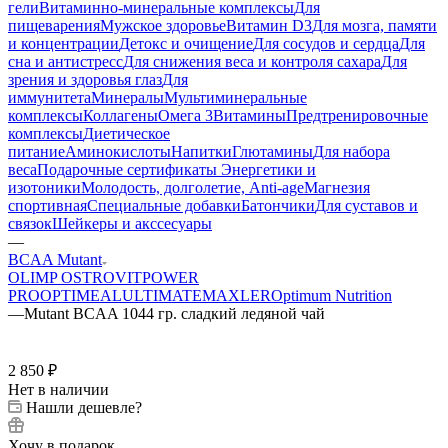
гели
Витаминно-минеральные комплексы
Для
пищеварения
Мужское здоровье
Витамин D3
Для мозга, памяти
и концентрации
Детокс и очищение
Для сосудов и сердца
Для
сна и антистресс
Для снижения веса и контроля сахара
Для
зрения и здоровья глаз
Для
иммунитета
Минералы
Мультиминеральные
комплексы
Коллагены
Омега 3
Витамины
Предтренировочные
комплексы
Диетическое
питание
Аминокислоты
Напитки
Глютамины
Для набора
веса
Подарочные сертификаты
Энергетики и
изотоники
Молодость, долголетие, Anti-age
Магнезия
спортивная
Специальные добавки
Батончики
Для суставов и
связок
Шейкеры и акссесуары
—
BCAA Mutant
OLIMP
OSTROVIT
POWER
PRO
OPTIMEAL
ULTIMATE
MAXLER
Optimum Nutrition
—
Mutant BCAA 1044 гр. сладкий ледяной чай
2 850
₽
Нет в наличии
Нашли дешевле?
Хочу в подарок