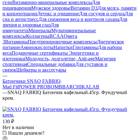
гели
Витаминно-минеральные комплексы
Для
пищеварения
Мужское здоровье
Витамин D3
Для мозга, памяти
и концентрации
Детокс и очищение
Для сосудов и сердца
Для
сна и антистресс
Для снижения веса и контроля сахара
Для
зрения и здоровья глаз
Для
иммунитета
Минералы
Мультиминеральные
комплексы
Коллагены
BCAA
Омега
3
Витамины
Предтренировочные комплексы
Диетическое
питание
Аминокислоты
Напитки
Глютамины
Для набора
веса
Подарочные сертификаты
Энергетики и
изотоники
Молодость, долголетие, Anti-age
Магнезия
спортивная
Специальные добавки
Для суставов и
связок
Шейкеры и акссесуары
—
Батончики SNAQ FABRIQ
Mad Fit
POWER PRO
BOMBBAR
CHIKALAB
—
SNAQ FABRIQ Батончик вафельный.45гр. Фундучный
крем.
130
₽
Нет в наличии
Нашли дешевле?