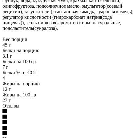
фундук, вода, кукурузная мука, крахмал картофельный,
олигофруктоза, подсолнечное масло, эмульгатор(соевый
лецитин), загустители (ксантановая камедь, гуаровая камедь),
регулятор кислотности (гидрокарбонат натрия(сода
пищевая)), соль пищевая, ароматизаторы натуральные,
подсластитель(сукралоза).
Вес порции
45 г
Белки на порцию
3.1 г
Белки на 100 гр
7 г
Белки % от ССП
4
Жиры на порцию
12 г
Жиры на 100 гр
27 г
Отзывы