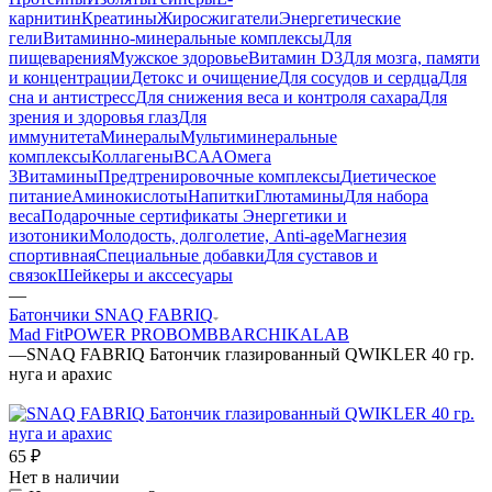
карнитин
Креатины
Жиросжигатели
Энергетические
гели
Витаминно-минеральные комплексы
Для
пищеварения
Мужское здоровье
Витамин D3
Для мозга, памяти
и концентрации
Детокс и очищение
Для сосудов и сердца
Для
сна и антистресс
Для снижения веса и контроля сахара
Для
зрения и здоровья глаз
Для
иммунитета
Минералы
Мультиминеральные
комплексы
Коллагены
BCAA
Омега
3
Витамины
Предтренировочные комплексы
Диетическое
питание
Аминокислоты
Напитки
Глютамины
Для набора
веса
Подарочные сертификаты
Энергетики и
изотоники
Молодость, долголетие, Anti-age
Магнезия
спортивная
Специальные добавки
Для суставов и
связок
Шейкеры и акссесуары
—
Батончики SNAQ FABRIQ
Mad Fit
POWER PRO
BOMBBAR
CHIKALAB
—
SNAQ FABRIQ Батончик глазированный QWIKLER 40 гр.
нуга и арахис
65
₽
Нет в наличии