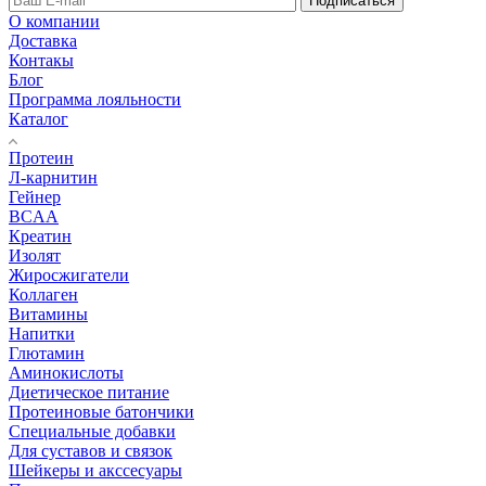
Подписаться
О компании
Доставка
Контакы
Блог
Программа лояльности
Каталог
Протеин
Л-карнитин
Гейнер
BCAA
Креатин
Изолят
Жиросжигатели
Коллаген
Витамины
Напитки
Глютамин
Аминокислоты
Диетическое питание
Протеиновые батончики
Специальные добавки
Для суставов и связок
Шейкеры и акссесуары