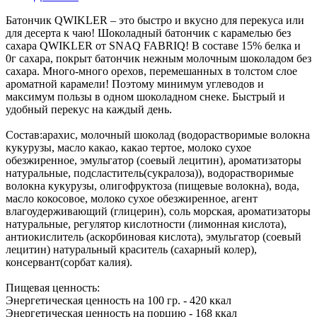
Батончик QWIKLER – это быстро и вкусно для перекуса или
для десерта к чаю! Шоколадный батончик с карамелью без
сахара QWIKLER от SNAQ FABRIQ! В составе 15% белка и
0г сахара, покрыт батончик нежным молочным шоколадом без
сахара. Много-много орехов, перемешанных в толстом слое
ароматной карамели! Поэтому минимум углеводов и
максимум пользы в одном шоколадном снеке. Быстрый и
удобный перекус на каждый день.
Состав:арахис, молочный шоколад (водорастворимые волокна
кукурузы, масло какао, какао тертое, молоко сухое
обезжиренное, эмульгатор (соевый лецитин), ароматизаторы
натуральные, подсластитель(сукралоза)), водорастворимые
волокна кукурузы, олигофруктоза (пищевые волокна), вода,
масло кокосовое, молоко сухое обезжиренное, агент
влагоудерживающий (глицерин), соль морская, ароматизаторы
натуральные, регулятор кислотности (лимонная кислота),
антиокислитель (аскорбиновая кислота), эмульгатор (соевый
лецитин) натуральный краситель (сахарный колер),
консервант(сорбат калия).
Пищевая ценность:
Энергетическая ценность на 100 гр. - 420 ккал
Энергетическая ценность на порцию - 168 ккал