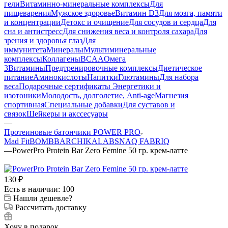
гели
Витаминно-минеральные комплексы
Для
пищеварения
Мужское здоровье
Витамин D3
Для мозга, памяти
и концентрации
Детокс и очищение
Для сосудов и сердца
Для
сна и антистресс
Для снижения веса и контроля сахара
Для
зрения и здоровья глаз
Для
иммунитета
Минералы
Мультиминеральные
комплексы
Коллагены
BCAA
Омега
3
Витамины
Предтренировочные комплексы
Диетическое
питание
Аминокислоты
Напитки
Глютамины
Для набора
веса
Подарочные сертификаты
Энергетики и
изотоники
Молодость, долголетие, Anti-age
Магнезия
спортивная
Специальные добавки
Для суставов и
связок
Шейкеры и акссесуары
—
Протеиновые батончики POWER PRO
Mad Fit
BOMBBAR
CHIKALAB
SNAQ FABRIQ
—
PowerPro Protein Bar Zero Femine 50 гр. крем-латте
130
₽
Есть в наличии: 100
Нашли дешевле?
Рассчитать доставку
Хочу в подарок