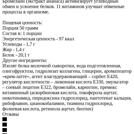
Бромелайн (экстракт ананаса) активизирует углеводный
обмен и усвоение белков. 11 витаминов улучшат обменные
процессы в организме.
Пищевая ценность:
Порция 50 грамм
Состав в: 1 порции
Энергетическая ценность - 97 ккал
Углеводы - 1,7 г
Жир - 1,4 г
Белок - 20,1 г
Другие ингредиенты:
Изолят белка молочной сыворотки, вода подготовленная,
олигофруктоза, гидролизат коллагена, глицерин, ароматизатор
«крем-латте», агент влагоудерживающий – сорбит Е420,
регулятор кислотности – лимонная кислота Е330, эмульгатор
– соевый лецитин Е322, бромелайн, карнитин, премикс
витаминный (аскорбиновая кислота, токоферола ацетат,
никотинамид, пиридоксина гидрохлорид, пантотенат кальция,
рибофлавин, цианокобаламин, тиамина гидрохлорид,
фолиевая кислота, ретинола ацетат, биотин)
Отзывы