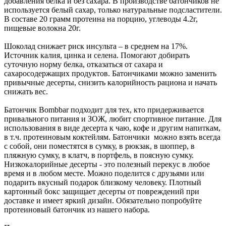
добавления белка и без сахара. В производстве батончиков не
используется белый сахар, только натуральные подсластители.
В составе 20 грамм протеина на порцию, углеводы 4.2г,
пищевые волокна 20г.
Шоколад снижает риск инсульта – в среднем на 17%.
Источник калия, цинка и селена. Помогают добирать
суточную норму белка, отказаться от сахара и
сахаросодержащих продуктов. Батончиками можно заменить
привычные десерты, снизить калорийность рациона и начать
снижать вес.
Батончик Bombbar подходит для тех, кто придерживается
привального питания и ЗОЖ, любит спортивное питание. Для
использования в виде десерта к чаю, кофе и другим напиткам,
в т.ч. протеиновым коктейлям. Батончики можно взять всегда
с собой, они поместятся в сумку, в рюкзак, в шоппер, в
пляжную сумку, в клатч, в портфель, в поясную сумку.
Низкокалорийные десерты - это полезный перекус в любое
время и в любом месте. Можно поделится с друзьями или
подарить вкусный подарок близкому человеку. Плотный
картонный бокс защищает десерты от повреждений при
доставке и имеет яркий дизайн. Обязательно попробуйте
протеиновый батончик из нашего набора.