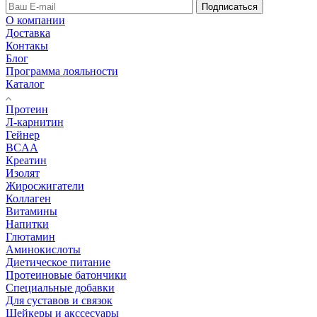
Подписаться
О компании
Доставка
Контакы
Блог
Программа лояльности
Каталог
Протеин
Л-карнитин
Гейнер
BCAA
Креатин
Изолят
Жиросжигатели
Коллаген
Витамины
Напитки
Глютамин
Аминокислоты
Диетическое питание
Протеиновые батончики
Специальные добавки
Для суставов и связок
Шейкеры и акссесуары