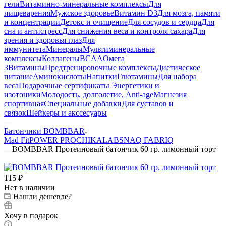
гели
Витаминно-минеральные комплексы
Для
пищеварения
Мужское здоровье
Витамин D3
Для мозга, памяти
и концентрации
Детокс и очищение
Для сосудов и сердца
Для
сна и антистресс
Для снижения веса и контроля сахара
Для
зрения и здоровья глаз
Для
иммунитета
Минералы
Мультиминеральные
комплексы
Коллагены
BCAA
Омега
3
Витамины
Предтренировочные комплексы
Диетическое
питание
Аминокислоты
Напитки
Глютамины
Для набора
веса
Подарочные сертификаты
Энергетики и
изотоники
Молодость, долголетие, Anti-age
Магнезия
спортивная
Специальные добавки
Для суставов и
связок
Шейкеры и акссесуары
—
Батончики BOMBBAR
Mad Fit
POWER PRO
CHIKALAB
SNAQ FABRIQ
—
BOMBBAR Протеиновый батончик 60 гр. лимонный торт
115
₽
Нет в наличии
Нашли дешевле?
Хочу в подарок