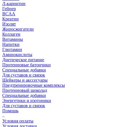
Л-карнитин
Гейнер
BCAA
Креатин
Изолят
Жиросжигатели
Коллаген
Витамины
Напитки
Глютамин
Аминокислоты
Диетическое питание
Протеиновые батончики
Специальные добавки
Для суставов и связок
Шейкеры и акссесуары
Предтренировочные комплексы
Протеиновый шоколад
Специальные добавки
Энергетики и изотоники
Для суставов и связок
Помощь
Условия оплаты
Условия доставки