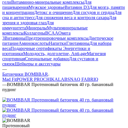
гели
Витаминно-минеральные комплексы
Для
пищеварения
Мужское здоровье
Витамин D3
Для мозга, памяти
и концентрации
Детокс и очищение
Для сосудов и сердца
Для
сна и антистресс
Для снижения веса и контроля сахара
Для
зрения и здоровья глаз
Для
иммунитета
Минералы
Мультиминеральные
комплексы
Коллагены
BCAA
Омега
3
Витамины
Предтренировочные комплексы
Диетическое
питание
Аминокислоты
Напитки
Глютамины
Для набора
веса
Подарочные сертификаты
Энергетики и
изотоники
Молодость, долголетие, Anti-age
Магнезия
спортивная
Специальные добавки
Для суставов и
связок
Шейкеры и акссесуары
—
Батончики BOMBBAR
Mad Fit
POWER PRO
CHIKALAB
SNAQ FABRIQ
—
BOMBBAR Протеиновый батончик 40 гр. банановый
пудинг