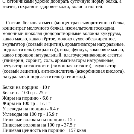
C батончиками удобно добирать суточную норму белка, а,
значит, сохранять здоровье кожи, волос и ногтей.
Состав: белковая смесь (концентрат сывороточного белка,
концентрат молочного белка), изомальтоолигосахарид,
молочный шоколад (водорастворимые волокна кукурузы,
какао масло, какао тёртое, молоко сухое обезжиренное,
эмульгатор (соевый лецитин), ароматизаторы натуральные,
подсластитель (сукралоза)), вода, фундук, кокосовое масло,
какао порошок натуральный, влагоудерживающие агенты
(глицерин, сорбит), соль, ароматизаторы натуральные,
регулятор кислотности (лимонная кислота), эмульгатор
(соевый лецитин), антиокислитель (аскорбиновая кислота),
натуральный подсластитель (стевиозид).
Белки на порцию - 10 г
Белки на 100 гр - 25 г
Жиры на порцию - 6.8 г
Жиры на 100 гр - 17.1 г
Углеводы на порцию - 6.4 г
Углеводы на 100 гр - 15.9 г
Пищевые волокна на порцию - 15 г
Пищевые волокна на 100 гр - 37.5 г
Пищевая ценность на порцию - 157 ккал