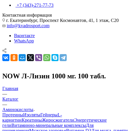
+7 (343)-271-77-73
Контактная информация
г. Екатеринбург, Проспект Космонавтов, 41, 1 этаж, С20
info@kvadrosport.com
Вконтакте
WhatsApp
NOW Л-Лизин 1000 мг. 100 табл.
Главная
—
Каталог
—
Аминокислоты
Протеины
Изоляты
Гейнеры
L-
карнитин
Креатины
Жиросжигатели
Энергетические
гели
Витаминно-минеральные комплексы
Для
пищеварения
Мужское здоровье
Витамин D3
Для мозга, памяти