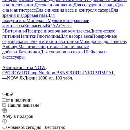
и концентрации
Детокс и очищение
Для сосудов и сердца
Для
сна и антистресс
Для снижения веса и контроля сахара
Для
зрения и здоровья глаз
Для
иммунитета
Минералы
Мультиминеральные
комплексы
Коллагены
BCAA
Омега
3
Витамины
Предтренировочные комплексы
Диетическое
питание
Напитки
Глютамины
Для набора веса
Подарочные
сертификаты
Энергетики и изотоники
Молодость, долголетие,
Anti-age
Магнезия спортивная
Специальные
добавки
Батончики
Для суставов и связок
Шейкеры и
акссесуары
—
Аминокислоты NOW
OSTROVIT
Olimp Nutrition
BSN
SPORTLINE
OPTIMEAL
—
NOW Л-Лизин 1000 мг. 100 табл.
990
₽
Нет в наличии
Нашли дешевле?
Хочу в подарок
Самовывоз сегодня - бесплатно