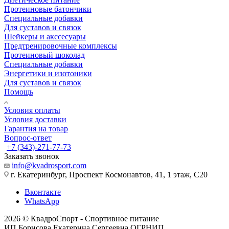
Протеиновые батончики
Специальные добавки
Для суставов и связок
Шейкеры и акссесуары
Предтренировочные комплексы
Протеиновый шоколад
Специальные добавки
Энергетики и изотоники
Для суставов и связок
Помощь
Условия оплаты
Условия доставки
Гарантия на товар
Вопрос-ответ
+7 (343)-271-77-73
Заказать звонок
info@kvadrosport.com
г. Екатеринбург, Проспект Космонавтов, 41, 1 этаж, С20
Вконтакте
WhatsApp
2026 © КвадроСпорт - Спортивное питание
ИП Борисова Екатерина Сергеевна ОГРНИП